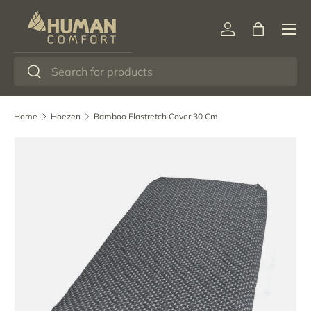
Menu
Ga naar inhoud
Inloggen
Tas
Zoeken
Zoeken
Home
Hoezen
Bamboo Elastretch Cover 30 Cm