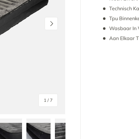
Technisch Ka
Tpu Binnenk
Volgende
Wasbaar In
Aan Elkaar T
van
1
/
7