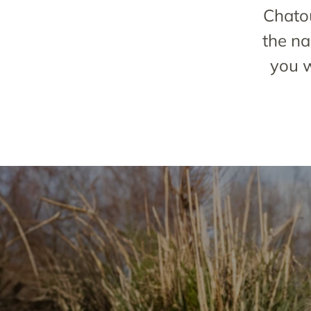
Chatou
the na
you w