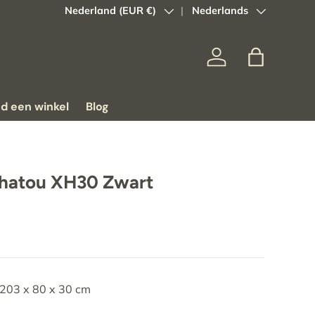
Land/Regio
Nederland (EUR €)
Taal
Nederlands
Inloggen
Tas
nd een winkel
Blog
hatou XH30 Zwart
 203 x 80 x 30 cm