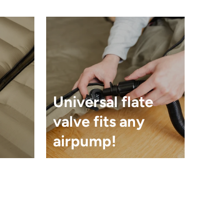
Universal flate
valve fits any
airpump!