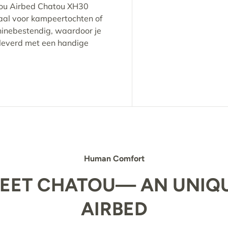
atou Airbed Chatou XH30
eaal voor kampeertochten of
hinebestendig, waardoor je
eleverd met een handige
Human Comfort
EET CHATOU— AN UNIQ
AIRBED