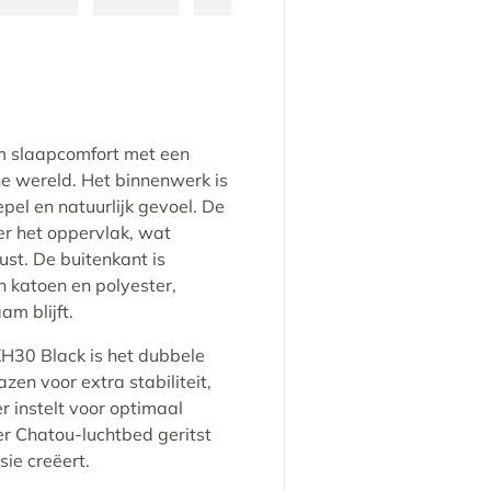
eergave
n gallerij-weergave
beelding 4 in gallerij-weergave
Laad afbeelding 5 in gallerij-weergave
Laad afbeelding 6 in gallerij-weergave
Laad afbeelding 7 in gallerij-
m slaapcomfort met een
he wereld. Het binnenwerk is
el en natuurlijk gevoel. De
er het oppervlak, wat
ust. De buitenkant is
 katoen en polyester,
m blijft.
H30 Black is het dubbele
zen voor extra stabiliteit,
r instelt voor optimaal
r Chatou-luchtbed geritst
ie creëert.