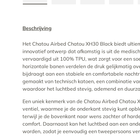
Laad afbeelding 1 in gallerij-weergave
Laad afbeelding 2 in gallerij-w
Laad afbeelding 3 i
Laad af
Beschrijving
Het Chatou Airbed Chatou XH30 Black biedt ultie
innovatief ontwerp dat afkomstig is uit de medisc
vervaardigd uit 100% TPU, wat zorgt voor een soep
horizontale banen verdelen de druk gelijkmatig ov
bijdraagt aan een stabiele en comfortabele nachtr
gemaakt van technisch katoen, een combinatie van
waardoor het luchtbed stevig, ademend en duurzaa
Een uniek kenmerk van de Chatou Airbed Chatou X
ventiel, waarmee je de onderkant stevig kunt opbla
terwijl je de bovenkant naar wens zachter of harde
comfort. Daarnaast kan het luchtbed aan een ande
worden, zodat je eenvoudig een tweepersoons vers