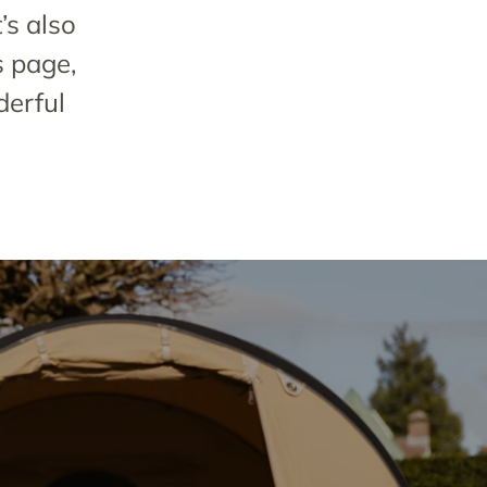
’s also
s page,
derful