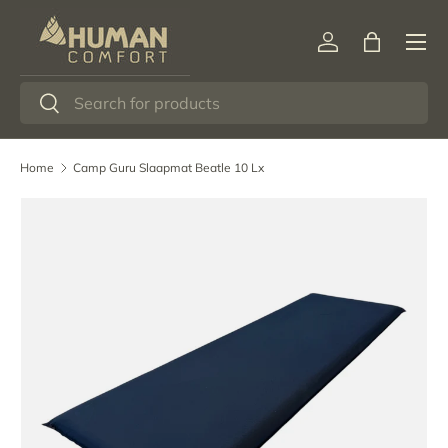
Menu
Ga naar inhoud
Inloggen
Tas
Zoeken
Zoeken
Home
Camp Guru Slaapmat Beatle 10 Lx