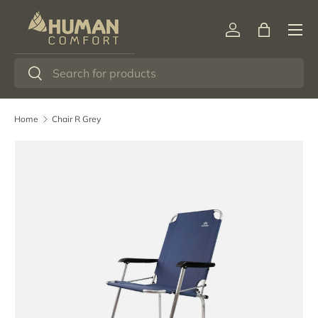
Menu
Ga naar inhoud
Inloggen
Tas
Zoeken
Zoeken
Home
Chair R Grey