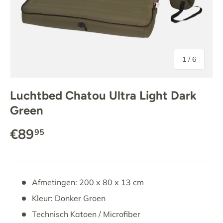
van
1
/
6
Luchtbed Chatou Ultra Light Dark
Green
€89
95
Afmetingen: 200 x 80 x 13 cm
Kleur: Donker Groen
Technisch Katoen / Microfiber