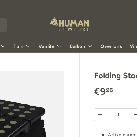
Tuin
Vanlife
Balkon
Over ons
Vi
Folding Stoo
€9
95
Aantal
-
Artikelnumm