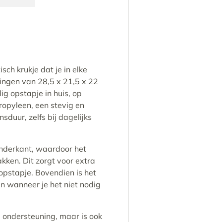
eergave
n gallerij-weergave
beelding 4 in gallerij-weergave
Laad afbeelding 5 in gallerij-weergave
isch krukje dat je in elke
tingen van 28,5 x 21,5 x 22
ig opstapje in huis, op
ropyleen, een stevig en
duur, zelfs bij dagelijks
 onderkant, waardoor het
lakken. Dit zorgt voor extra
s opstapje. Bovendien is het
 wanneer je het niet nodig
le ondersteuning, maar is ook