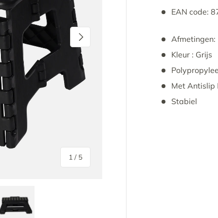
EAN code: 
Volgende
Afmetingen: 
Kleur : Grijs
Polypropylee
Met Antisli
Stabiel
van
1
/
5