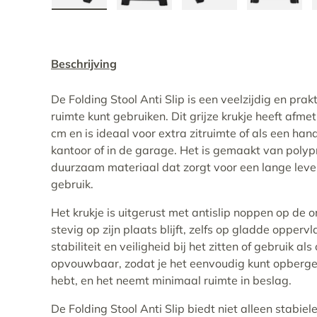
Laad afbeelding 1 in gallerij-weergave
Laad afbeelding 2 in gallerij-w
Laad afbeelding 3 i
Laad af
Beschrijving
De Folding Stool Anti Slip is een veelzijdig en prakt
ruimte kunt gebruiken. Dit grijze krukje heeft afme
cm en is ideaal voor extra zitruimte of als een hand
kantoor of in de garage. Het is gemaakt van polyp
duurzaam materiaal dat zorgt voor een lange levens
gebruik.
Het krukje is uitgerust met antislip noppen op de
stevig op zijn plaats blijft, zelfs op gladde opperv
stabiliteit en veiligheid bij het zitten of gebruik al
opvouwbaar, zodat je het eenvoudig kunt opbergen
hebt, en het neemt minimaal ruimte in beslag.
De Folding Stool Anti Slip biedt niet alleen stabie