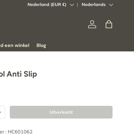
Land/Regio
Nederland (EUR €)
Taal
Nederlands
Inloggen
Tas
nd een winkel
Blog
l Anti Slip
Uitverkocht
+
er : HC601062