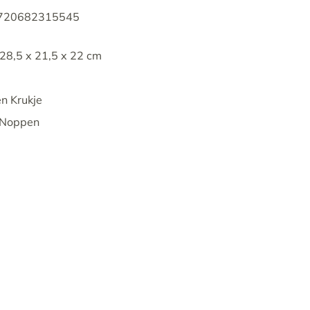
8720682315545
28,5 x 21,5 x 22 cm
n Krukje
p Noppen