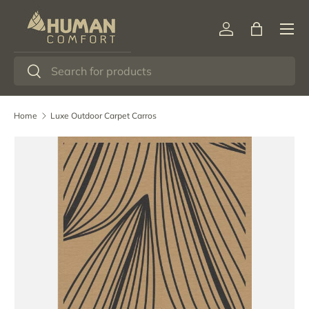
Menu
Ga naar inhoud
Inloggen
Tas
Zoeken
Zoeken
Home
Luxe Outdoor Carpet Carros
Afbeelding 12 is nu beschikbaar in gallerij-weergave