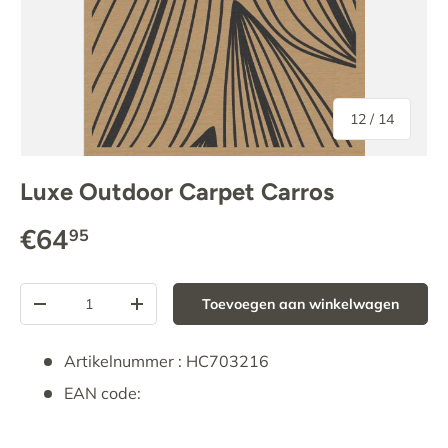
van
12
/
14
Luxe Outdoor Carpet Carros
€64
95
Aantal
Toevoegen aan winkelwagen
-
+
Artikelnummer : HC703216
EAN code: